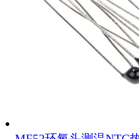
MF52环氧头测温NTC