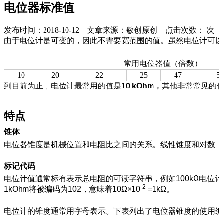
电位器标准值
发布时间：2018-10-12 文章来源：敏创原创 点击次数：
次
由于电位计是可变的，因此不需要宽范围的值。
虽然电位计可
常用电位器值（倍数）
10
20
22
25
47
到目前为止，电位计最常用的值是
10 kOhm，
其他非常常见的值
特点
锥体
电位器锥度是机械位置和电阻比之间的关系。线性
锥度和对数
标记代码
电位计值通常标有表示总电阻的可读字符串，例如100kΩ电位计的
2
1kOhm将被编码为102，意味着10Ω×10
=1kΩ。
电位计的锥度通常用字母表示。
下表列出了电位器锥度的使用