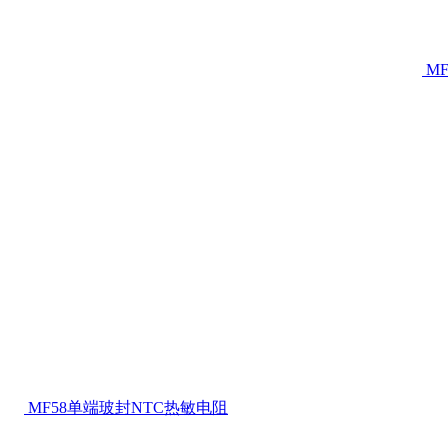
M
MF58单端玻封NTC热敏电阻