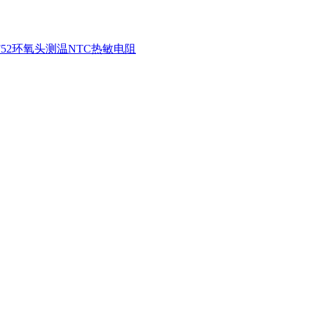
F52环氧头测温NTC热敏电阻