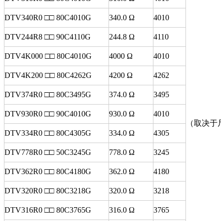
DTV340R0 □□ 80C4010G
340.0 Ω
4010
DTV244R8 □□ 90C4110G
244.8 Ω
4110
DTV4K000 □□ 80C4010G
4000 Ω
4010
DTV4K200 □□ 80C4262G
4200 Ω
4262
DTV374R0 □□ 80C3495G
374.0 Ω
3495
DTV930R0 □□ 90C4010G
930.0 Ω
4010
（取决于
DTV334R0 □□ 80C4305G
334.0 Ω
4305
DTV778R0 □□ 50C3245G
778.0 Ω
3245
DTV362R0 □□ 80C4180G
362.0 Ω
4180
DTV320R0 □□ 80C3218G
320.0 Ω
3218
DTV316R0 □□ 80C3765G
316.0 Ω
3765